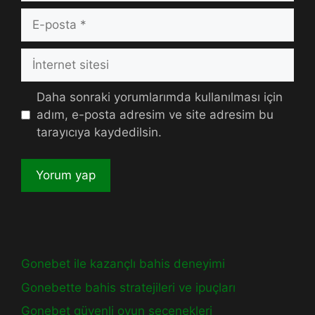
E-
posta
İnternet
sitesi
Daha sonraki yorumlarımda kullanılması için
adım, e-posta adresim ve site adresim bu
tarayıcıya kaydedilsin.
Gonebet ile kazançlı bahis deneyimi
Gonebette bahis stratejileri ve ipuçları
Gonebet güvenli oyun seçenekleri