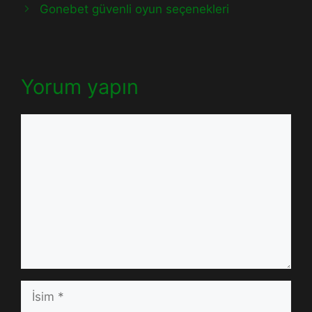
Gonebet güvenli oyun seçenekleri
Yorum yapın
Yorum
İsim