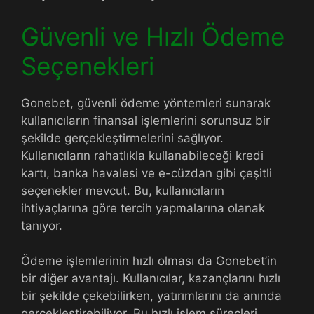
Güvenli ve Hızlı Ödeme
Seçenekleri
Gonebet, güvenli ödeme yöntemleri sunarak
kullanıcıların finansal işlemlerini sorunsuz bir
şekilde gerçekleştirmelerini sağlıyor.
Kullanıcıların rahatlıkla kullanabileceği kredi
kartı, banka havalesi ve e-cüzdan gibi çeşitli
seçenekler mevcut. Bu, kullanıcıların
ihtiyaçlarına göre tercih yapmalarına olanak
tanıyor.
Ödeme işlemlerinin hızlı olması da Gonebet’in
bir diğer avantajı. Kullanıcılar, kazançlarını hızlı
bir şekilde çekebilirken, yatırımlarını da anında
gerçekleştirebiliyor. Bu hızlı işlem süreçleri,