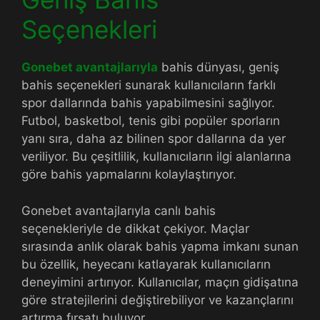
Seçenekleri
Gonebet avantajlarıyla
bahis dünyası, geniş
bahis seçenekleri sunarak kullanıcıların farklı
spor dallarında bahis yapabilmesini sağlıyor.
Futbol, basketbol, tenis gibi popüler sporların
yanı sıra, daha az bilinen spor dallarına da yer
veriliyor. Bu çeşitlilik, kullanıcıların ilgi alanlarına
göre bahis yapmalarını kolaylaştırıyor.
Gonebet avantajlarıyla canlı bahis
seçenekleriyle de dikkat çekiyor. Maçlar
sırasında anlık olarak bahis yapma imkanı sunan
bu özellik, heyecanı katlayarak kullanıcıların
deneyimini artırıyor. Kullanıcılar, maçın gidişatına
göre stratejilerini değiştirebiliyor ve kazançlarını
artırma fırsatı buluyor.