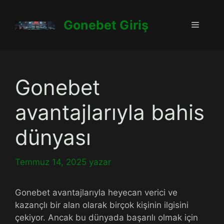
İçeriğe
atla
Gonebet Giriş
Menü
Gonebet
avantajlarıyla bahis
dünyası
Temmuz 14, 2025
yazar
Gonebet avantajlarıyla heyecan verici ve
kazançlı bir alan olarak birçok kişinin ilgisini
çekiyor. Ancak bu dünyada başarılı olmak için