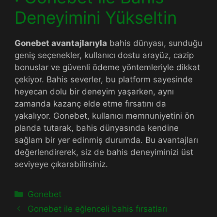
Deneyimini Yükseltin
Gonebet avantajlarıyla
bahis dünyası, sunduğu
geniş seçenekler, kullanıcı dostu arayüz, cazip
bonuslar ve güvenli ödeme yöntemleriyle dikkat
çekiyor. Bahis severler, bu platform sayesinde
heyecan dolu bir deneyim yaşarken, aynı
zamanda kazanç elde etme fırsatını da
yakalıyor. Gonebet, kullanıcı memnuniyetini ön
planda tutarak, bahis dünyasında kendine
sağlam bir yer edinmiş durumda. Bu avantajları
değerlendirerek, siz de bahis deneyiminizi üst
seviyeye çıkarabilirsiniz.
Kategoriler
Gonebet
Gonebet ile eğlenceli bahis fırsatları