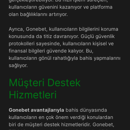
kullanıcıların güvenini kazanıyor ve platforma
olan bağlılıklarını artırıyor.
Ayrıca, Gonebet, kullanıcıların bilgilerini koruma
konusunda da titiz davranıyor. Güçlü güvenlik
protokolleri sayesinde, kullanıcıların kişisel ve
finansal bilgileri güvende kalıyor. Bu,
kullanıcıların gönül rahatlığıyla bahis yapmalarını
sağlıyor.
Müşteri Destek
Hizmetleri
Gonebet avantajlarıyla
bahis dünyasında
kullanıcıların en çok önem verdiği konulardan
biri de müşteri destek hizmetleridir. Gonebet,