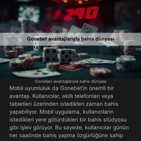
Gonebet avantajlarıyla bahis dünyası
Mobil uyumluluk da Gonebet’in önemli bir
avantajı. Kullanıcılar, akıllı telefonları veya
tabletleri üzerinden istedikleri zaman bahis
yapabiliyor. Mobil uygulama, kullanıcıların
istedikleri yere götürdükleri bir bahis stüdyosu
gibi işlev görüyor. Bu sayede, kullanıcılar günün
her saatinde bahis yapma özgürlüğüne sahip